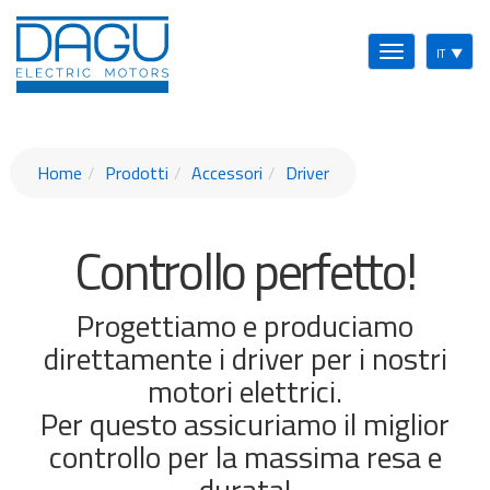
T
IT
▼
o
g
g
l
Home
Prodotti
Accessori
Driver
e
n
a
Controllo perfetto!
v
i
g
Progettiamo e produciamo
a
t
direttamente i driver per i nostri
i
motori elettrici.
o
Per questo assicuriamo il miglior
n
controllo per la massima resa e
durata!